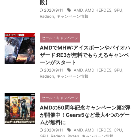
段】
2020/9/11
AMD
,
AMD HEROES
,
GPU
,
Radeon
,
キャンペーン情報
セール・キャンペーン
AMDでMHW:アイスボーンやバイオハ
ザード:RE3が無料でもらえるキャンペ
ーンがスタート
2020/9/11
AMD
,
AMD HEROES
,
GPU
,
Radeon
,
キャンペーン情報
セール・キャンペーン
AMDの50周年記念キャンペーン第2弾
が開催中！Gears5など最大4つのゲー
ムが無料に
2020/9/11
AMD
,
AMD HEROES
,
CPU
,
GPU
,
Radeon
,
Ryzen
,
キャンペーン情報