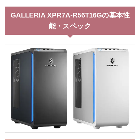
GALLERIA XPR7A-R56T16Gの基本性
能・スペック