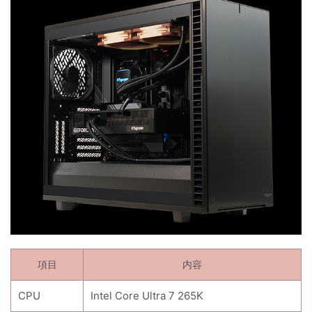
項目
内容
CPU
Intel Core Ultra 7 265K