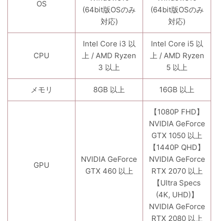
OS
(64bit版OSのみ
(64bit版OSのみ
対応)
対応)
Intel Core i3 以
Intel Core i5 以
CPU
上 / AMD Ryzen
上 / AMD Ryzen
3 以上
5 以上
メモリ
8GB 以上
16GB 以上
【1080P FHD】
NVIDIA GeForce
GTX 1050 以上
【1440P QHD】
NVIDIA GeForce
NVIDIA GeForce
GPU
GTX 460 以上
RTX 2070 以上
【Ultra Specs
(4K, UHD)】
NVIDIA GeForce
RTX 2080 以上