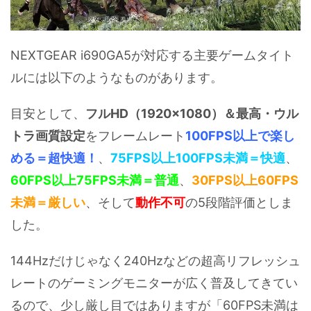
NEXTGEAR i690GA5が対応する主要ゲームタイト
ルには以下のようなものがあります。
目安として、
フルHD（1920x1080）＆最高・ウル
トラ画質設定
をフレームレート
100FPS以上で楽し
める＝超快適！
、
75FPS以上100FPS未満＝快適
、
60FPS以上75FPS未満＝普通
、
30FPS以上60FPS
未満＝厳しい
、そして
動作不可
の5段階評価としま
した。
144Hzだけじゃなく240Hzなどの超高リフレッシュ
レートのゲーミングモニターが広く普及してきてい
るので、少し厳し目ではありますが「60FPS未満は