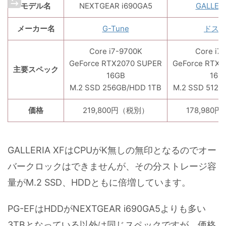
モデル名
NEXTGEAR i690GA5
GALLERI
メーカー名
G-Tune
ドス
Core i7-9700K
Core i7
GeForce RTX2070 SUPER
GeForce RTX2
主要スペック
16GB
16G
M.2 SSD 256GB/HDD 1TB
M.2 SSD 512G
価格
219,800円（税別）
178,980
GALLERIA XFはCPUがK無しの無印となるのでオー
バークロックはできませんが、その分ストレージ容
量がM.2 SSD、HDDともに倍増しています。
PG-EFはHDDがNEXTGEAR i690GA5よりも多い
3TBとなっている以外は同じスペックですが、価格